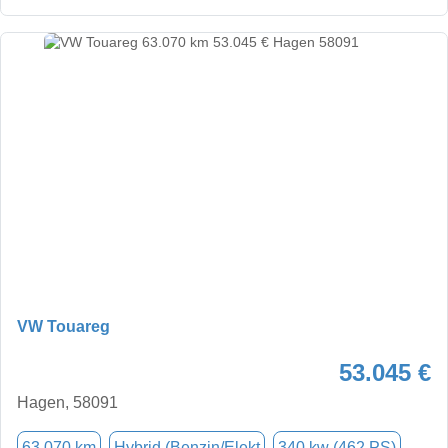
VW Touareg
53.045 €
Hagen, 58091
63.070 km
Hybrid (Benzin/Elekt
340 kw (462 PS)