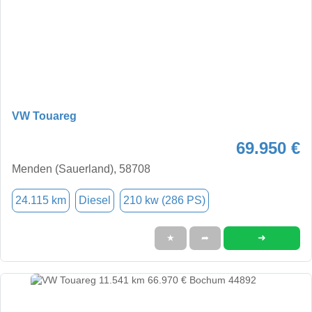
VW Touareg
69.950 €
Menden (Sauerland), 58708
24.115 km
Diesel
210 kw (286 PS)
➜
★
➦