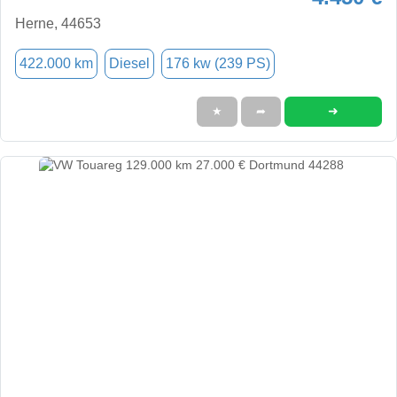
Herne, 44653
422.000 km
Diesel
176 kw (239 PS)
➜
★
➦