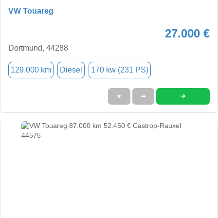
VW Touareg
27.000 €
Dortmund, 44288
129.000 km
Diesel
170 kw (231 PS)
➜
★
➦