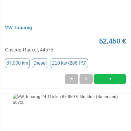
VW Touareg
52.450 €
Castrop-Rauxel, 44575
87.000 km
Diesel
210 kw (286 PS)
➜
★
➦