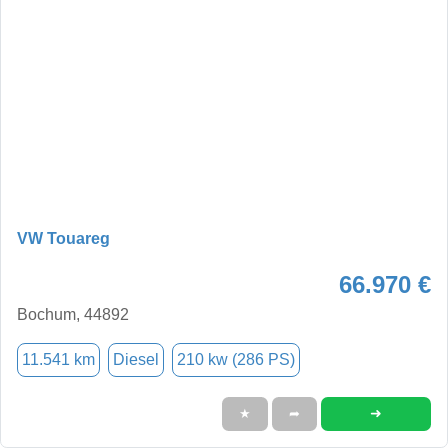
VW Touareg
66.970 €
Bochum, 44892
11.541 km
Diesel
210 kw (286 PS)
➜
★
➦