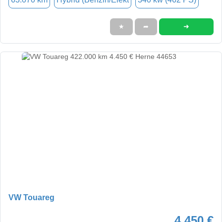
➜
★
➦
VW Touareg
4.450 €