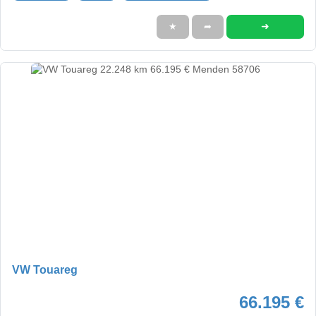
➜
★
➦
VW Touareg
66.195 €