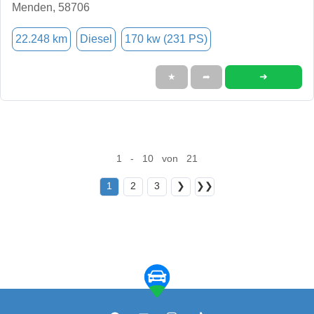
Menden, 58706
22.248 km
Diesel
170 kw (231 PS)
➜
★
➦
1 - 10 von 21
1
2
3
❯
❯❯