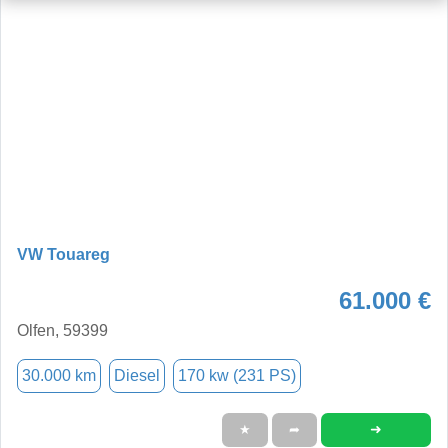
VW Touareg
61.000 €
Olfen, 59399
30.000 km
Diesel
170 kw (231 PS)
➜
★
➦