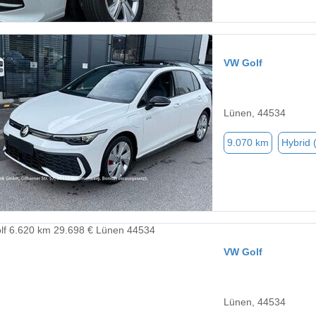
VW Golf
Lünen, 44534
9.070 km
Hybrid 
VW Golf
Lünen, 44534