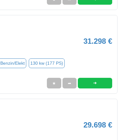
31.298 €
(Benzin/Elekt
130 kw (177 PS)
➜
★
➦
29.698 €