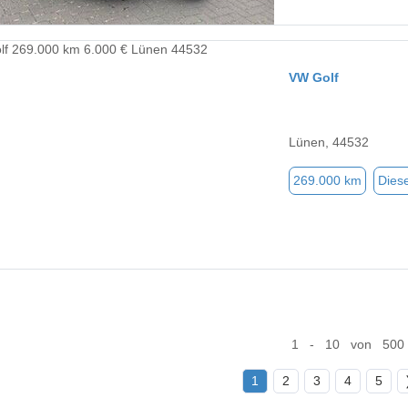
VW Golf
Lünen, 44532
269.000 km
Diese
1 - 10 von 500
1
2
3
4
5