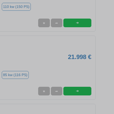
110 kw (150 PS)
➜
★
➦
21.998 €
85 kw (116 PS)
➜
★
➦