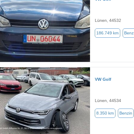
Lünen, 44532
186.749 km
Benz
VW Golf
Lünen, 44534
8.350 km
Benzin