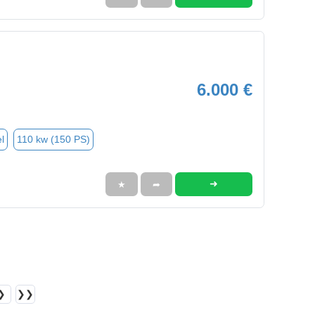
6.000 €
l
110 kw (150 PS)
➜
★
➦
❯
❯❯