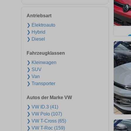
Antriebsart
❯ Elektroauto
❯ Hybrid
❯ Diesel
Fahrzeugklassen
❯ Kleinwagen
❯ SUV
❯ Van
❯ Transporter
Autos der Marke VW
❯ VW ID.3 (41)
❯ VW Polo (107)
❯ VW T-Cross (65)
❯ VW T-Roc (159)