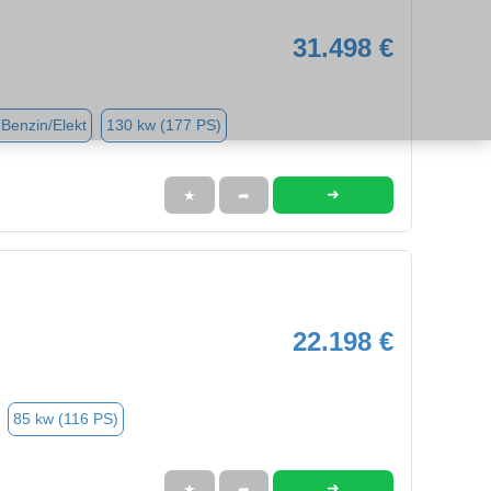
31.498 €
(Benzin/Elekt
130 kw (177 PS)
➜
★
➦
22.198 €
85 kw (116 PS)
➜
★
➦