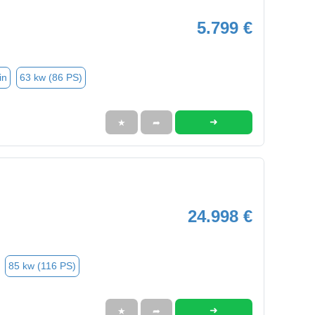
5.799 €
in
63 kw (86 PS)
➜
★
➦
24.998 €
85 kw (116 PS)
➜
★
➦