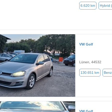
6.620 km
Hybrid 
VW Golf
Lünen, 44532
130.651 km
Benz
VW Golf