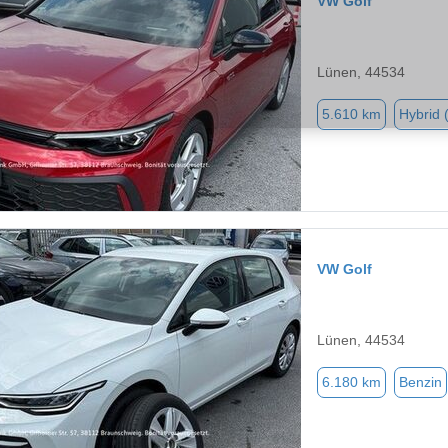
VW Golf
Lünen, 44534
5.610 km
Hybrid 
VW Golf
Lünen, 44534
6.180 km
Benzin