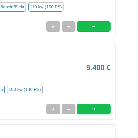
(Benzin/Elekt
110 kw (150 PS)
➜
★
➦
9.400 €
in
103 kw (140 PS)
➜
★
➦