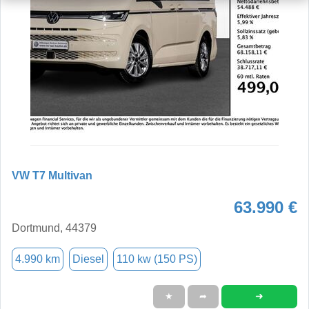
VW T7 Multivan
63.990 €
Dortmund, 44379
4.990 km
Diesel
110 kw (150 PS)
➜
★
➦