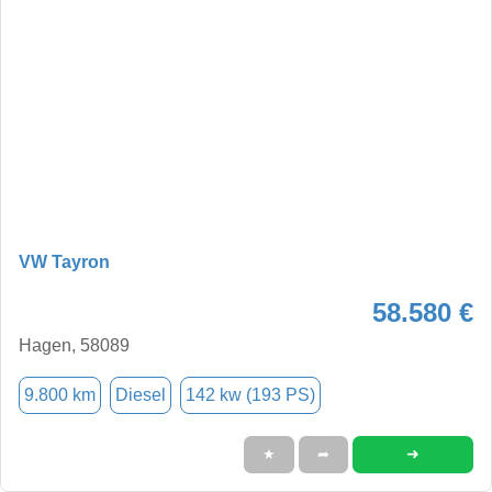
VW Tayron
58.580 €
Hagen, 58089
9.800 km
Diesel
142 kw (193 PS)
➜
★
➦