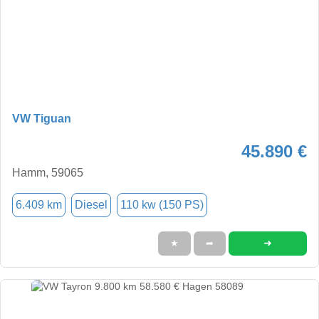
VW Tiguan
45.890 €
Hamm, 59065
6.409 km
Diesel
110 kw (150 PS)
➜
★
➦