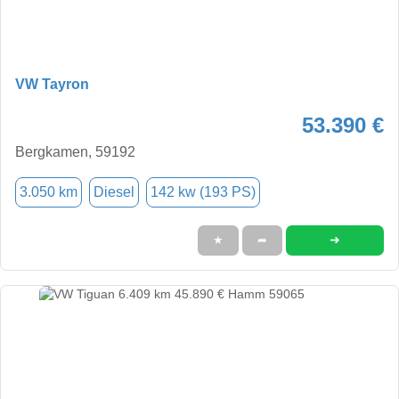
VW Tayron
53.390 €
Bergkamen, 59192
3.050 km
Diesel
142 kw (193 PS)
➜
★
➦