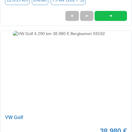
➜
★
➦
VW Golf
38.980 €