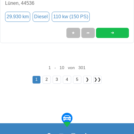
Lünen, 44536
29.930 km
Diesel
110 kw (150 PS)
➜
★
➦
1 - 10 von 301
1
2
3
4
5
❯
❯❯