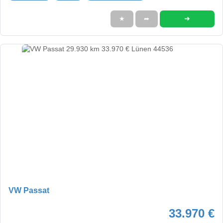
➜
★
➦
VW Passat
33.970 €