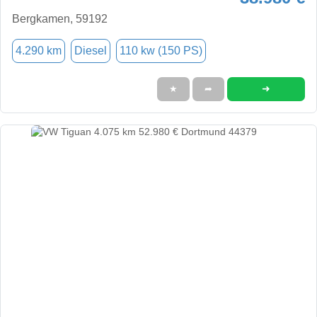
Bergkamen, 59192
4.290 km
Diesel
110 kw (150 PS)
➜
★
➦