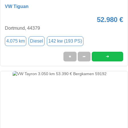
VW Tiguan
52.980 €
Dortmund, 44379
4.075 km
Diesel
142 kw (193 PS)
➜
★
➦