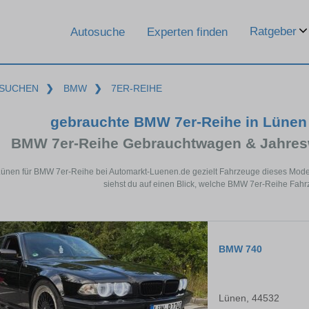
Ratgeber
Autosuche
Experten finden
SUCHEN
❯
BMW
❯
7ER-REIHE
gebrauchte BMW 7er-Reihe in Lünen
BMW 7er-Reihe Gebrauchtwagen & Jahres
Lünen für BMW 7er-Reihe bei Automarkt-Luenen.de gezielt Fahrzeuge dieses Mode
siehst du auf einen Blick, welche BMW 7er-Reihe Fahr
BMW 740
Lünen, 44532