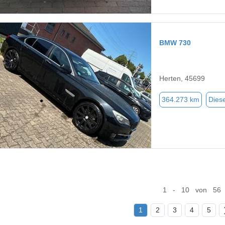
BMW 730
Herten, 45699
364.273 km
Diese
1 - 10 von 56
1
2
3
4
5