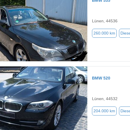
BMW 535
Lünen, 44536
260.000 km
Diese
BMW 520
Lünen, 44532
204.000 km
Diese