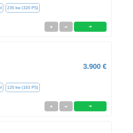
l
235 kw (320 PS)
➜
★
➦
3.900 €
l
120 kw (163 PS)
➜
★
➦