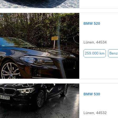
BMW 520
Lünen, 44534
259.000 km
Benz
BMW 530
Lünen, 44532