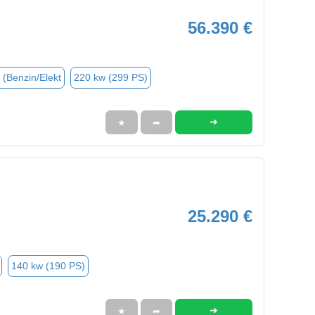
56.390 €
 (Benzin/Elekt
220 kw (299 PS)
➜
★
➦
25.290 €
140 kw (190 PS)
➜
★
➦