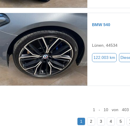
BMW 540
Lünen, 44534
122.003 km
Diese
1 - 10 von 403
1
2
3
4
5