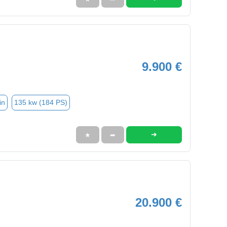
9.900 €
in
135 kw (184 PS)
➜
★
➦
20.900 €