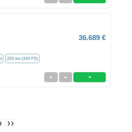
36.689 €
l
250 kw (340 PS)
➜
★
➦
❯
❯❯