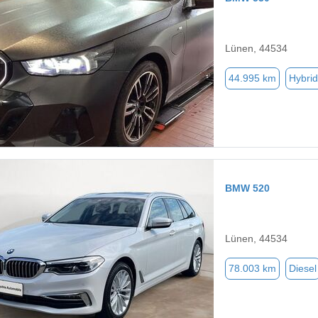
Lünen, 44534
44.995 km
Hybrid
BMW 520
Lünen, 44534
78.003 km
Diesel