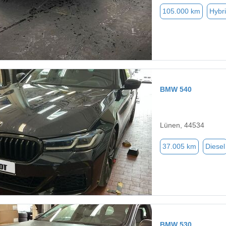
105.000 km
Hybri
BMW 540
Lünen, 44534
37.005 km
Diesel
BMW 530