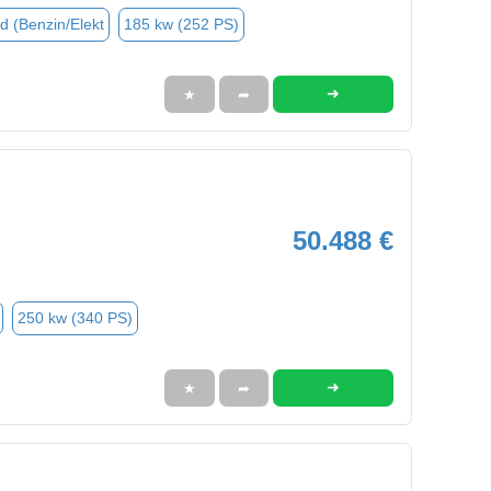
d (Benzin/Elekt
185 kw (252 PS)
➜
★
➦
50.488 €
250 kw (340 PS)
➜
★
➦