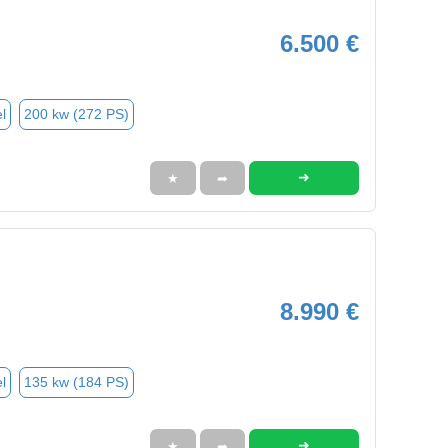
6.500 €
l
200 kw (272 PS)
➜
★
➦
8.990 €
l
135 kw (184 PS)
➜
★
➦