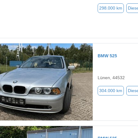
298.000 km
Diese
BMW 525
Lünen, 44532
304.000 km
Diese