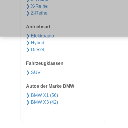
❯ X-Reihe
❯ Z-Reihe
Antriebsart
❯ Elektroauto
❯ Hybrid
❯ Diesel
Fahrzeugklassen
❯ SUV
Autos der Marke BMW
❯ BMW X1 (56)
❯ BMW X3 (42)