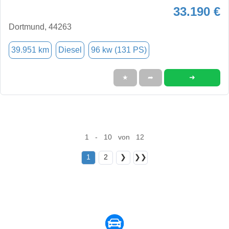
33.190 €
Dortmund, 44263
39.951 km
Diesel
96 kw (131 PS)
➜
★
➦
1 - 10 von 12
1
2
❯
❯❯