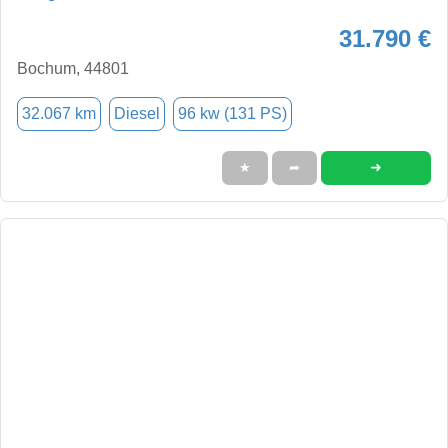
31.790 €
Bochum, 44801
32.067 km
Diesel
96 kw (131 PS)
➜
★
➦