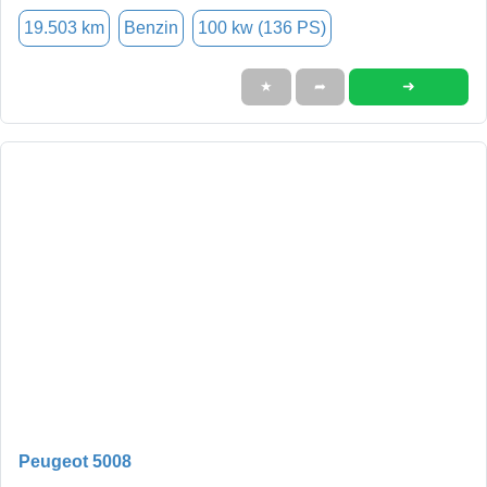
19.503 km
Benzin
100 kw (136 PS)
➜
★
➦
Peugeot 5008