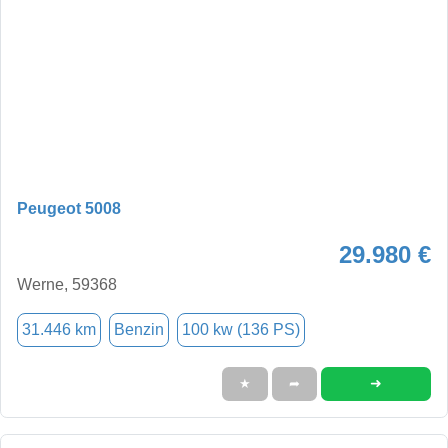
Peugeot 5008
29.980 €
Werne, 59368
31.446 km
Benzin
100 kw (136 PS)
➜
★
➦