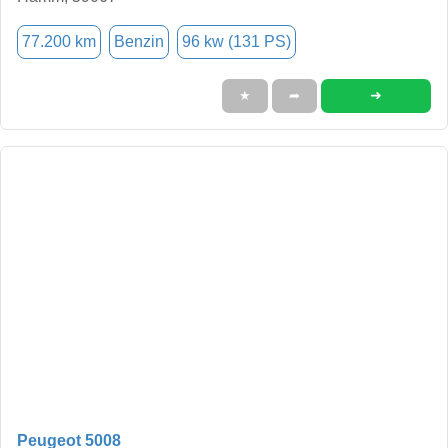
77.200 km
Benzin
96 kw (131 PS)
➜
★
➦
Peugeot 5008