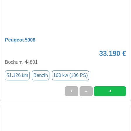
Peugeot 5008
33.190 €
Bochum, 44801
51.126 km
Benzin
100 kw (136 PS)
➜
★
➦