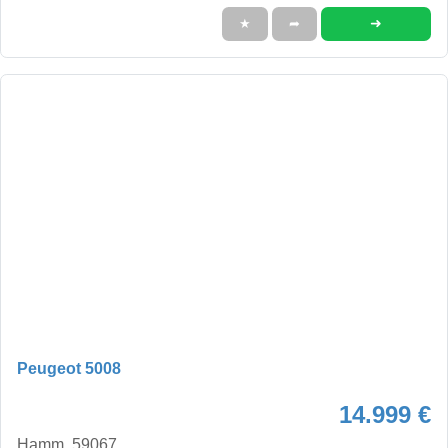
➜
★
➦
Peugeot 5008
14.999 €
Hamm, 59067