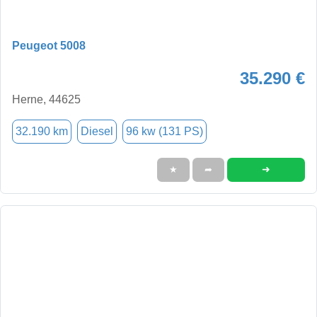
Peugeot 5008
35.290 €
Herne, 44625
32.190 km
Diesel
96 kw (131 PS)
➜
★
➦