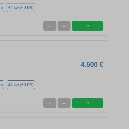
in
44 kw (60 PS)
➜
★
➦
4.500 €
in
44 kw (60 PS)
➜
★
➦