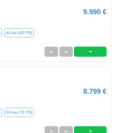
9.990 €
n
44 kw (60 PS)
➜
★
➦
8.799 €
n
55 kw (75 PS)
➜
★
➦