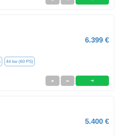
6.399 €
n
44 kw (60 PS)
➜
★
➦
5.400 €