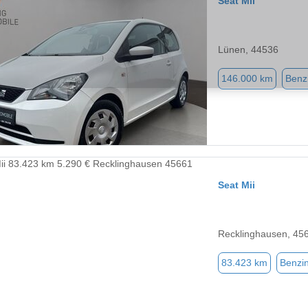
Seat Mii
Lünen, 44536
146.000 km
Benz
Seat Mii
Recklinghausen, 45
83.423 km
Benzi