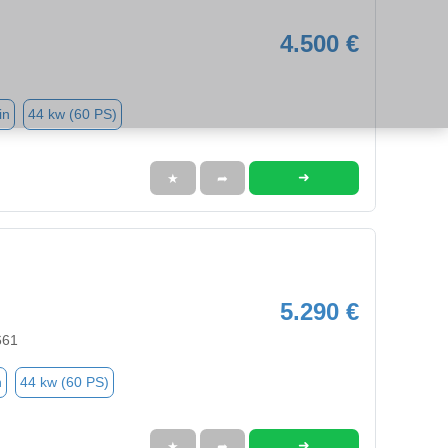
4.500 €
in
44 kw (60 PS)
➜
★
➦
5.290 €
661
n
44 kw (60 PS)
➜
★
➦