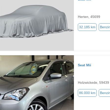
Herten, 45699
32.185 km
Benzi
Seat Mii
Holzwickede, 59439
86.000 km
Benzi