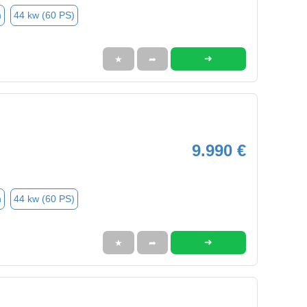
n
44 kw (60 PS)
➜
★
➦
9.990 €
n
44 kw (60 PS)
➜
★
➦