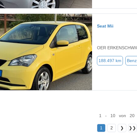
Seat Mii
OER ERKENSCHWIC
188.497 km
Benz
1 - 10 von 20
1
2
❯
❯❯