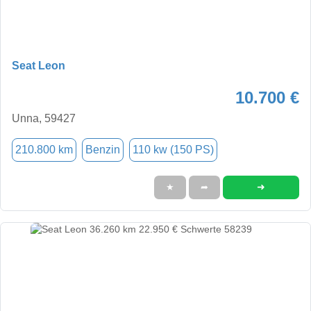
Seat Leon
10.700 €
Unna, 59427
210.800 km
Benzin
110 kw (150 PS)
➜
★
➦