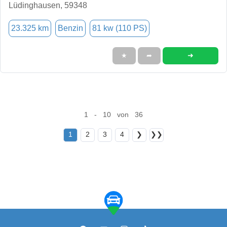
Lüdinghausen, 59348
23.325 km
Benzin
81 kw (110 PS)
➜
★
➦
1 - 10 von 36
1
2
3
4
❯
❯❯