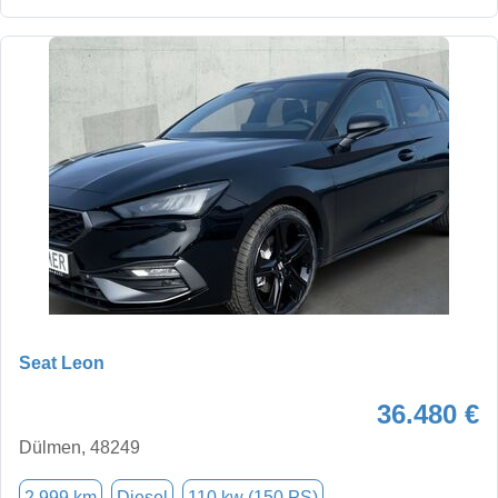
Seat Leon
36.480 €
Dülmen, 48249
2.999 km
Diesel
110 kw (150 PS)