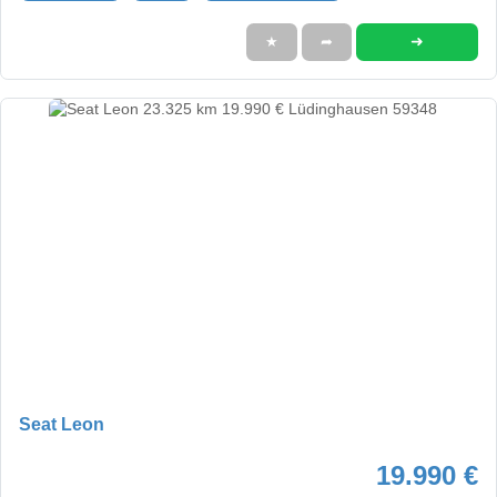
➜
★
➦
Seat Leon
19.990 €