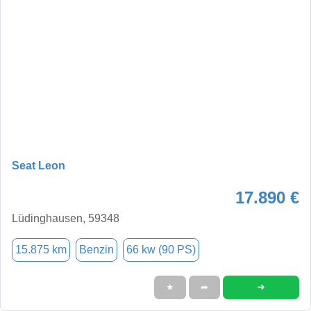
Seat Leon
17.890 €
Lüdinghausen, 59348
15.875 km
Benzin
66 kw (90 PS)
➜
★
➦