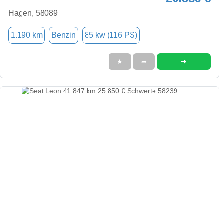
Hagen, 58089
1.190 km
Benzin
85 kw (116 PS)
➜
★
➦