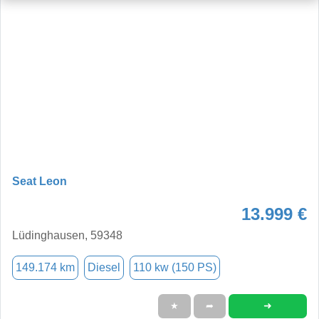
Seat Leon
13.999 €
Lüdinghausen, 59348
149.174 km
Diesel
110 kw (150 PS)
➜
★
➦