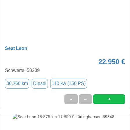
Seat Leon
22.950 €
Schwerte, 58239
36.260 km
Diesel
110 kw (150 PS)
➜
★
➦