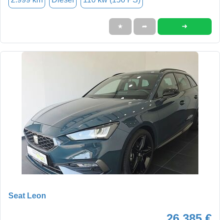
➜
★
➦
Seat Leon
26.385 €