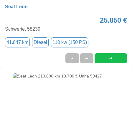
Seat Leon
25.850 €
Schwerte, 58239
41.847 km
Diesel
110 kw (150 PS)
➜
★
➦