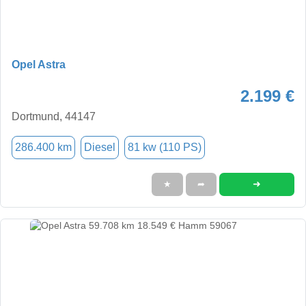
Opel Astra
2.199 €
Dortmund, 44147
286.400 km
Diesel
81 kw (110 PS)
➜
★
➦