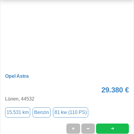
Opel Astra
29.380 €
Lünen, 44532
15.531 km
Benzin
81 kw (110 PS)
➜
★
➦