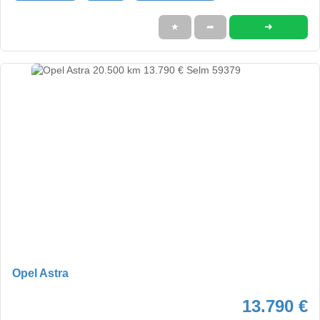
➜
★
➦
Opel Astra
13.790 €