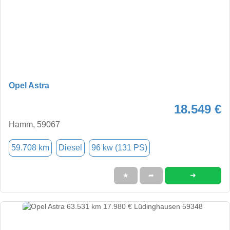
Opel Astra
18.549 €
Hamm, 59067
59.708 km
Diesel
96 kw (131 PS)
➜
★
➦