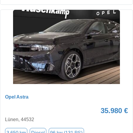
Opel Astra
35.980 €
Lünen, 44532
3.650 km
Diesel
96 kw (131 PS)