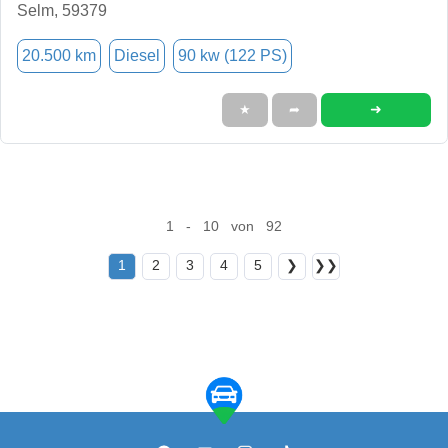
Selm, 59379
20.500 km
Diesel
90 kw (122 PS)
➜
★
➦
1 - 10 von 92
1
2
3
4
5
❯
❯❯