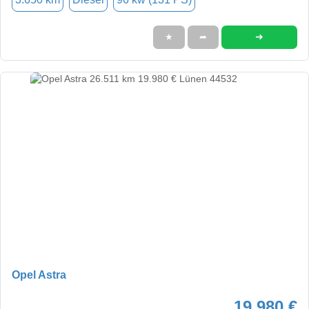
➜
★
➦
Opel Astra
19.980 €