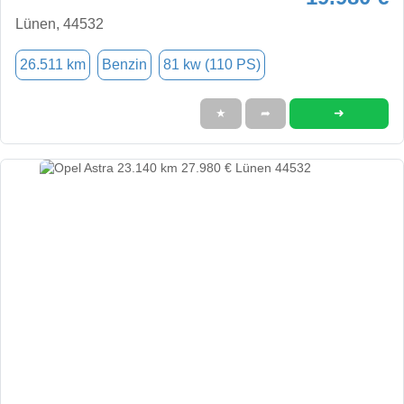
Lünen, 44532
26.511 km
Benzin
81 kw (110 PS)
➜
★
➦