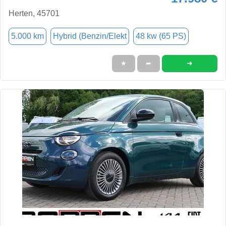
Herten, 45701
5.000 km
Hybrid (Benzin/Elekt
48 kw (65 PS)
➜
★
➦