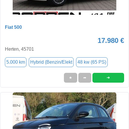
Fiat 500
17.980 €
Herten, 45701
5.000 km
Hybrid (Benzin/Elekt
48 kw (65 PS)
➜
★
➦