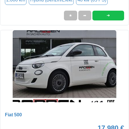
➜
★
➦
Fiat 500
17.980 €