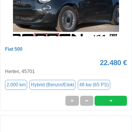
Fiat 500
22.480 €
Herten, 45701
2.000 km
Hybrid (Benzin/Elekt
48 kw (65 PS)
➜
★
➦