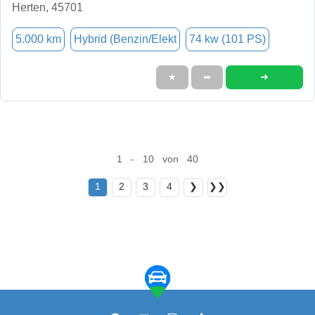
Herten, 45701
5.000 km
Hybrid (Benzin/Elekt
74 kw (101 PS)
➜
★
➦
1 - 10 von 40
1
2
3
4
❯
❯❯