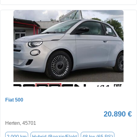
Fiat 500
20.890 €
Herten, 45701
2.000 km
Hybrid (Benzin/Elekt
48 kw (65 PS)