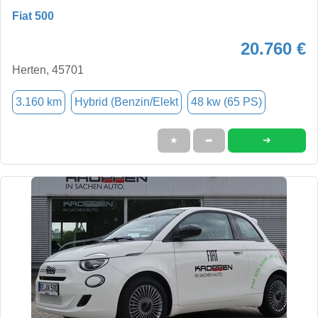
Fiat 500
20.760 €
Herten, 45701
3.160 km
Hybrid (Benzin/Elekt
48 kw (65 PS)
➜
★
➦