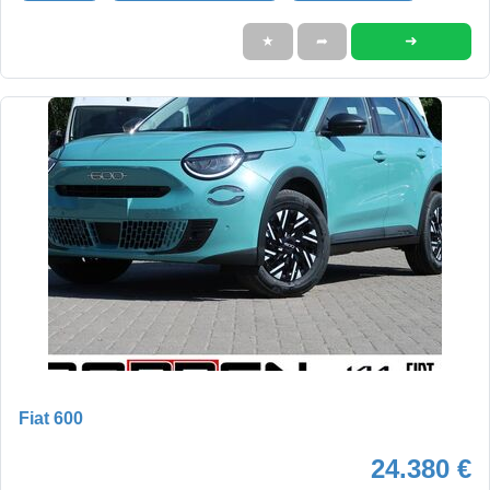
➜
★
➦
Fiat 600
24.380 €