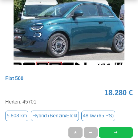
Fiat 500
18.280 €
Herten, 45701
5.808 km
Hybrid (Benzin/Elekt
48 kw (65 PS)
➜
★
➦