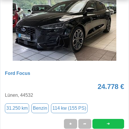
Ford Focus
24.778 €
Lünen, 44532
31.250 km
Benzin
114 kw (155 PS)
➜
★
➦