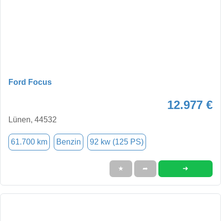
Ford Focus
12.977 €
Lünen, 44532
61.700 km
Benzin
92 kw (125 PS)
➜
★
➦