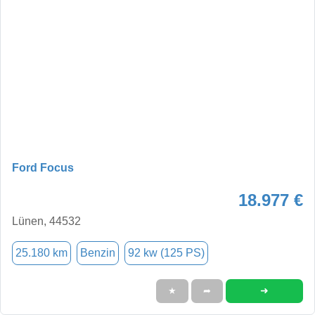
Ford Focus
18.977 €
Lünen, 44532
25.180 km
Benzin
92 kw (125 PS)
➜
★
➦