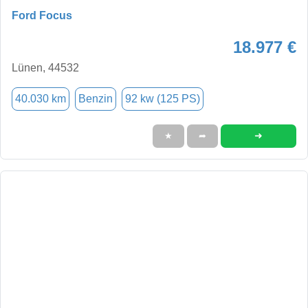
Ford Focus
18.977 €
Lünen, 44532
40.030 km
Benzin
92 kw (125 PS)
➜
★
➦