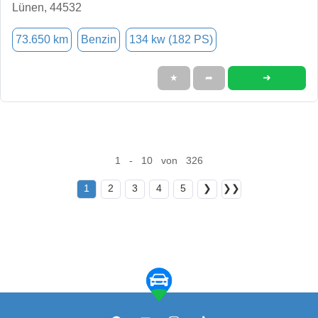
Lünen, 44532
73.650 km
Benzin
134 kw (182 PS)
➜
★
➦
1 - 10 von 326
1
2
3
4
5
❯
❯❯