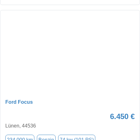
Ford Focus
6.450 €
Lünen, 44536
234.000 km
Benzin
74 kw (101 PS)