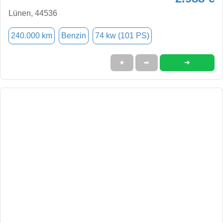
Lünen, 44536
240.000 km
Benzin
74 kw (101 PS)
➜
★
➦