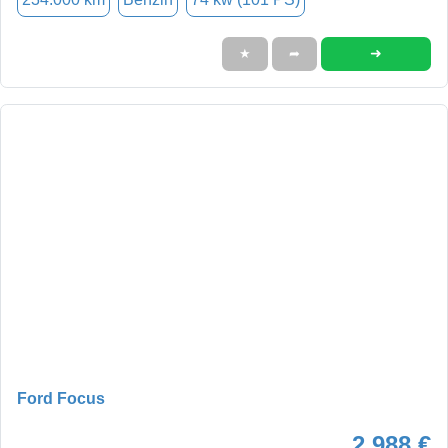
➜
★
➦
Ford Focus
2.988 €