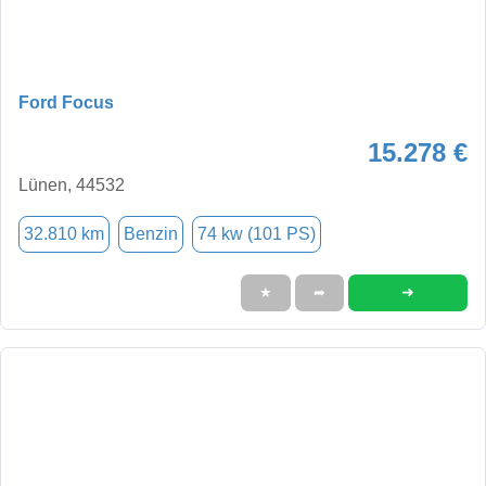
Ford Focus
15.278 €
Lünen, 44532
32.810 km
Benzin
74 kw (101 PS)
➜
★
➦