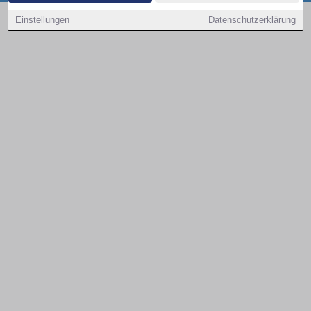
Copyright © 2000 - 2026 | 1A Infosysteme GmbH | Content by: 1a-sites-autos
Einstellungen
Datenschutzerklärung
08.08.2026