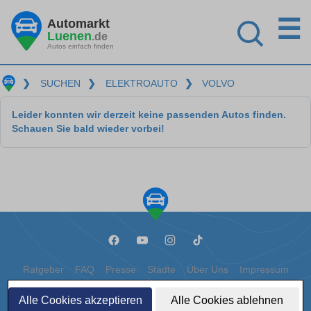
☰
Automarkt
Luenen
.de
Autos einfach finden
❯
SUCHEN
❯
ELEKTROAUTO
❯
VOLVO
Leider konnten wir derzeit keine passenden Autos finden.
Schauen Sie bald wieder vorbei!
Ratgeber
FAQ
Presse
Städte
Über Uns
Impressum
Datenschutz
Cookies
Alle Cookies akzeptieren
Alle Cookies ablehnen