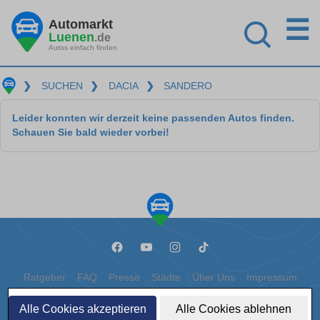
☰
Automarkt
Luenen
.de
Autos einfach finden
❯
SUCHEN
❯
DACIA
❯
SANDERO
Leider konnten wir derzeit keine passenden Autos finden.
Schauen Sie bald wieder vorbei!
Ratgeber
FAQ
Presse
Städte
Über Uns
Impressum
Datenschutz
Cookies
Alle Cookies akzeptieren
Alle Cookies ablehnen