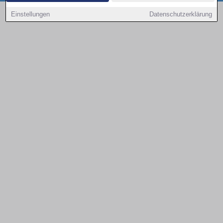
Copyright © 2000 - 2026 | 1A Infosysteme GmbH | Content by: 1a-sites-autos
Einstellungen
Datenschutzerklärung
08.08.2026