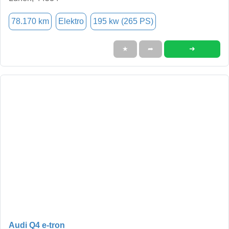
78.170 km
Elektro
195 kw (265 PS)
➜
★
➦
Audi Q4 e-tron