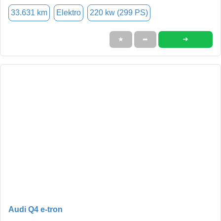
33.631 km
Elektro
220 kw (299 PS)
➜
★
➦
Audi Q4 e-tron