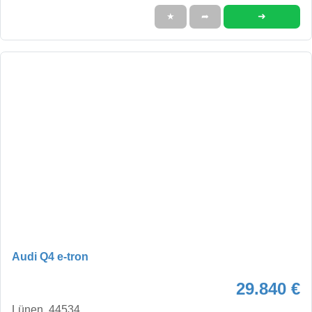
➜
★
➦
Audi Q4 e-tron
29.840 €
Lünen, 44534