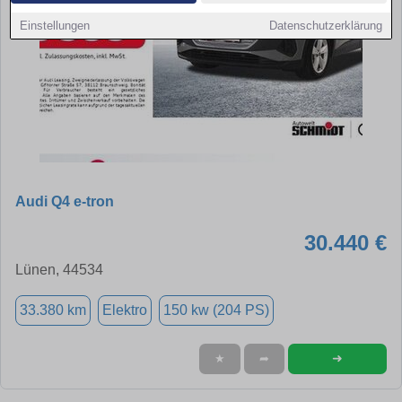
Einstellungen
Datenschutzerklärung
Audi Q4 e-tron
30.440 €
Lünen, 44534
33.380 km
Elektro
150 kw (204 PS)
➜
★
➦