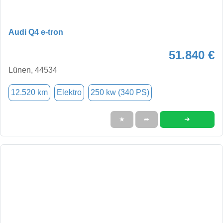
Audi Q4 e-tron
51.840 €
Lünen, 44534
12.520 km
Elektro
250 kw (340 PS)
➜
★
➦