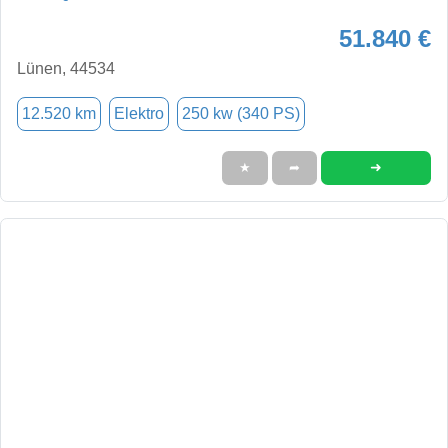
51.840 €
Lünen, 44534
12.520 km
Elektro
250 kw (340 PS)
➜
★
➦