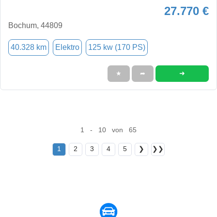
27.770 €
Bochum, 44809
40.328 km
Elektro
125 kw (170 PS)
➜
★
➦
1 - 10 von 65
1
2
3
4
5
❯
❯❯