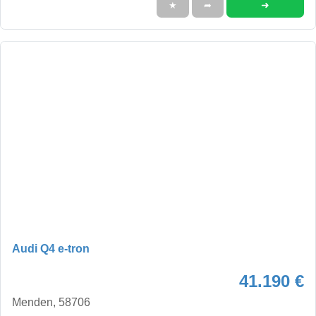
➜
★
➦
Audi Q4 e-tron
41.190 €
Menden, 58706