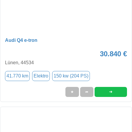
Audi Q4 e-tron
30.840 €
Lünen, 44534
41.770 km
Elektro
150 kw (204 PS)
➜
★
➦