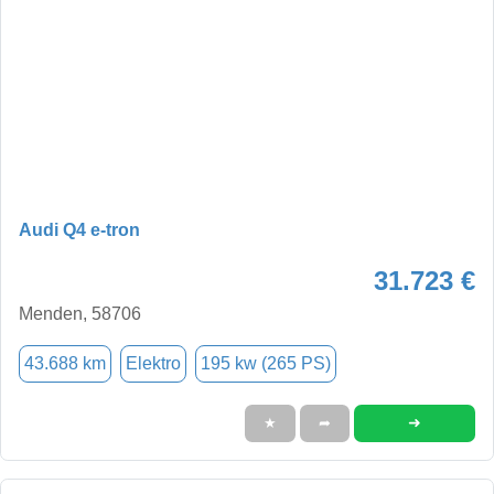
Audi Q4 e-tron
31.723 €
Menden, 58706
43.688 km
Elektro
195 kw (265 PS)
➜
★
➦